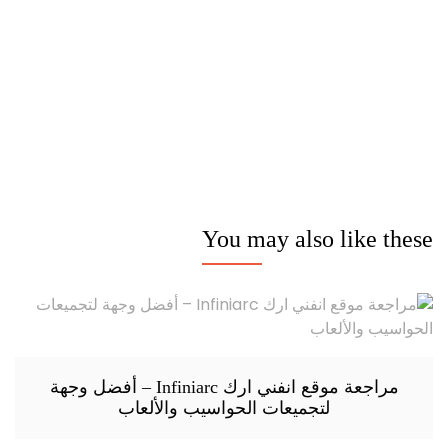
مدونة عوالم
Ditchit
online quran academy
أفضل شركة سيو
سوق قربان للسمك
السفارة
Firewood for Sale Near Me
Barndominium for Sale
You may also like these
مراجعة موقع انفني ارك Infiniarc – أفضل وجهة
لتجميعات الحواسيب والألعاب