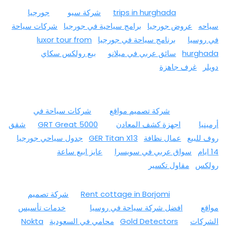
trips in hurghada
شركة سيو
جورجيا
سياحه
عروض جورجيا
برامج سياحية في جورجيا
شركات سياحة
في روسيا
برنامج سياحة في جورجيا
luxor tour from
hurghada
سائق عربي في ميلانو
بيع رولكس سكاي
دويلر
غرف جاهزة
شركة تصميم مواقع
شركات سياحة في
أرمينيا
اجهزة كشف المعادن
GRT Great 5000
شقق
روف للبيع
عمال نظافة
GER Titan X13
جدول سياحي جورجيا
14 ايام
سواق عربي في سويسرا
عايز ابيع ساعة
رولكس
مقاول تكسير
Rent cottage in Borjomi
شركة تصميم
مواقع
افضل شركة سياحة في روسيا
خدمات تأسيس
الشركات
Gold Detectors
محامي في السعودية
Nokta